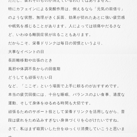
ただし、疲れそのものが消えているわけではありません。
特にカフェインによる覚醒作用は、例えるなら「元気の前借り」
のような状態。無理がきく反面、効果が切れたあとに強い疲労感
や眠気を感じることがあります。人によっては頭痛やだるさな
ど、いわゆる離脱症状が出ることもあります。
だからこそ、栄養ドリンクは毎日の習慣というより、
大事なイベントの日
長距離移動や出張のとき
風邪や体調不良からの回復期
どうしても頑張りたい日
など、「ここぞ」という場面で上手に頼るのがおすすめです。
本当の疲労回復には、十分な睡眠、バランスのよい食事、適度な
運動、そして身体をゆるめる時間も大切です。
頑張るためのサポート役として栄養ドリンクを活用しながら、普
段は疲れをため込みすぎない身体づくりを心がけたいですね。
さて、私はまず箱買いした分をゆっくり消費していこうと思いま